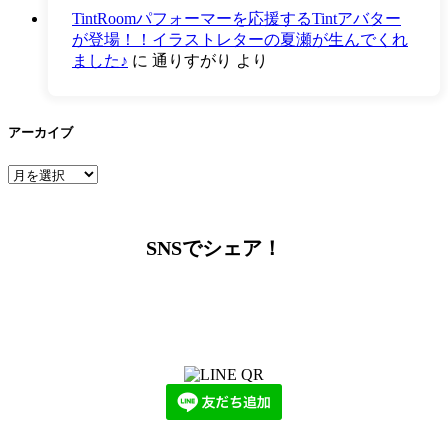
TintRoomパフォーマーを応援するTintアバター
が登場！！イラストレターの夏瀬が生んでくれ
ました♪
に
通りすがり
より
アーカイブ
ア
ー
カ
イ
SNSでシェア！
ブ
LINEからでもお問い合わせ頂けます
下記QRコード又はボタンから追加