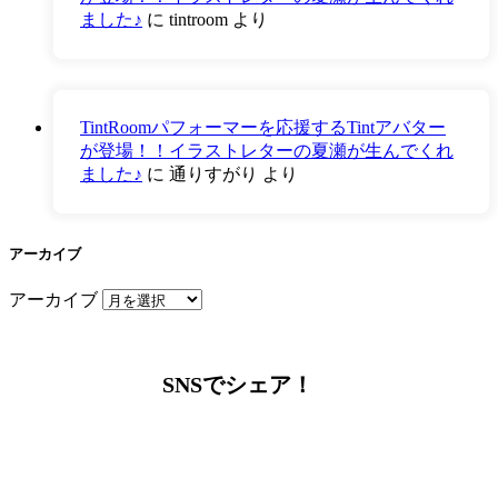
ました♪
に
tintroom
より
TintRoomパフォーマーを応援するTintアバター
が登場！！イラストレターの夏瀬が生んでくれ
ました♪
に
通りすがり
より
アーカイブ
アーカイブ
SNSでシェア！
LINEからでもお問い合わせ頂けます
下記QRコード又はボタンから追加