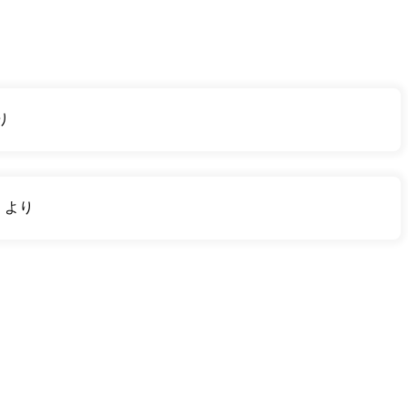
り
り
より