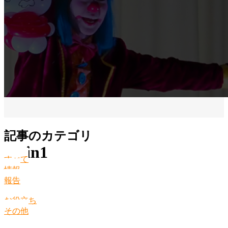
記事のカテゴリ
main1
すべて
情報
報告
お役立ち
その他