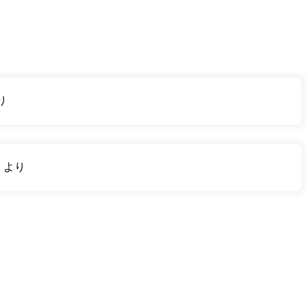
り
り
より