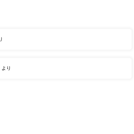
り
り
より