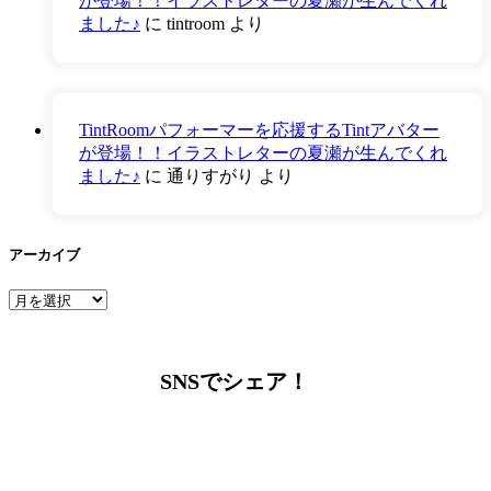
が登場！！イラストレターの夏瀬が生んでくれ
ました♪
に
tintroom
より
TintRoomパフォーマーを応援するTintアバター
が登場！！イラストレターの夏瀬が生んでくれ
ました♪
に
通りすがり
より
アーカイブ
ア
ー
カ
イ
SNSでシェア！
ブ
LINEからでもお問い合わせ頂けます
下記QRコード又はボタンから追加