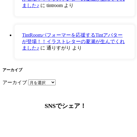
ました♪
に
tintroom
より
TintRoomパフォーマーを応援するTintアバター
が登場！！イラストレターの夏瀬が生んでくれ
ました♪
に
通りすがり
より
アーカイブ
アーカイブ
SNSでシェア！
LINEからでもお問い合わせ頂けます
下記QRコード又はボタンから追加