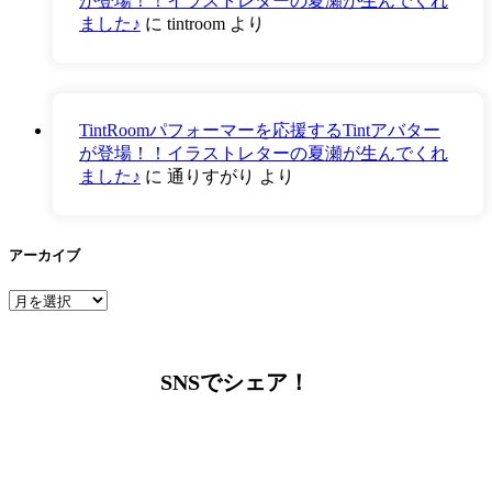
が登場！！イラストレターの夏瀬が生んでくれ
ました♪
に
tintroom
より
TintRoomパフォーマーを応援するTintアバター
が登場！！イラストレターの夏瀬が生んでくれ
ました♪
に
通りすがり
より
アーカイブ
ア
ー
カ
イ
SNSでシェア！
ブ
LINEからでもお問い合わせ頂けます
下記QRコード又はボタンから追加