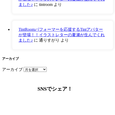
ました♪
に
tintroom
より
TintRoomパフォーマーを応援するTintアバター
が登場！！イラストレターの夏瀬が生んでくれ
ました♪
に
通りすがり
より
アーカイブ
アーカイブ
SNSでシェア！
LINEからでもお問い合わせ頂けます
下記QRコード又はボタンから追加