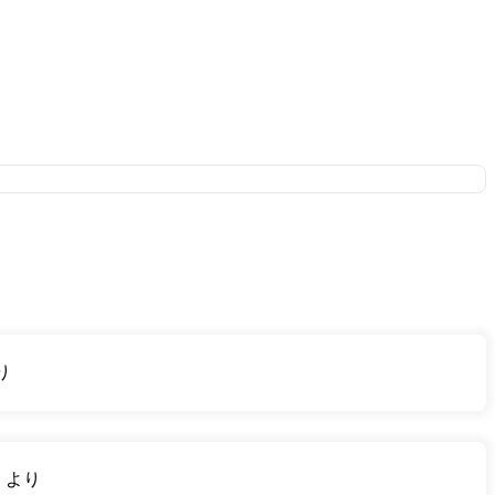
り
り
より