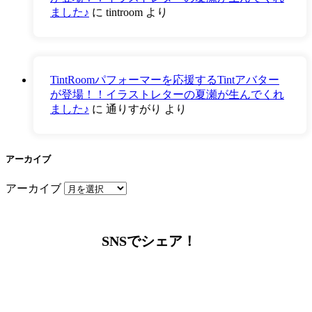
ました♪
に
tintroom
より
TintRoomパフォーマーを応援するTintアバター
が登場！！イラストレターの夏瀬が生んでくれ
ました♪
に
通りすがり
より
アーカイブ
アーカイブ
SNSでシェア！
LINEからでもお問い合わせ頂けます
下記QRコード又はボタンから追加