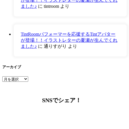
が登場！！イラストレターの夏瀬が生んでくれ
ました♪
に
tintroom
より
TintRoomパフォーマーを応援するTintアバター
が登場！！イラストレターの夏瀬が生んでくれ
ました♪
に
通りすがり
より
アーカイブ
ア
ー
カ
イ
SNSでシェア！
ブ
LINEからでもお問い合わせ頂けます
下記QRコード又はボタンから追加