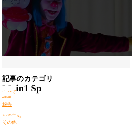
記事のカテゴリ
Main1 Sp
すべて
情報
報告
お役立ち
その他