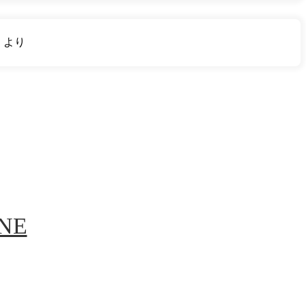
り
より
INE