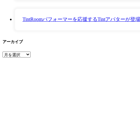
TintRoomパフォーマーを応援するTintアバター
アーカイブ
ア
ー
カ
イ
ブ