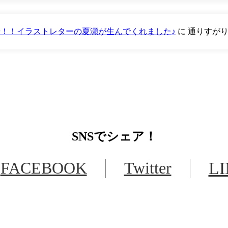
が登場！！イラストレターの夏瀬が生んでくれました♪
に
通りすが
SNS
でシェア！
FACEBOOK
Twitter
L
LINEからでもお問い合わせ頂けます
下記QRコード又はボタンから追加