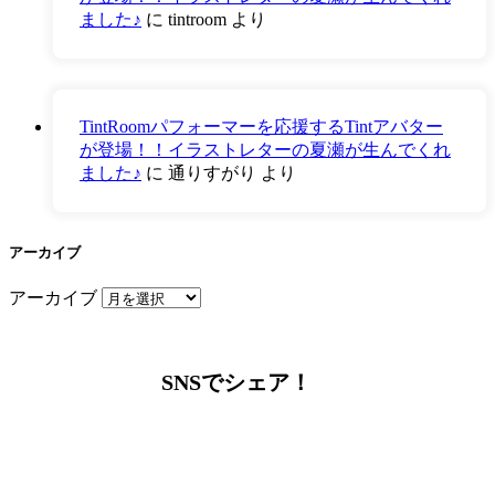
ました♪
に
tintroom
より
TintRoomパフォーマーを応援するTintアバター
が登場！！イラストレターの夏瀬が生んでくれ
ました♪
に
通りすがり
より
アーカイブ
アーカイブ
SNSでシェア！
LINEからでもお問い合わせ頂けます
下記QRコード又はボタンから追加