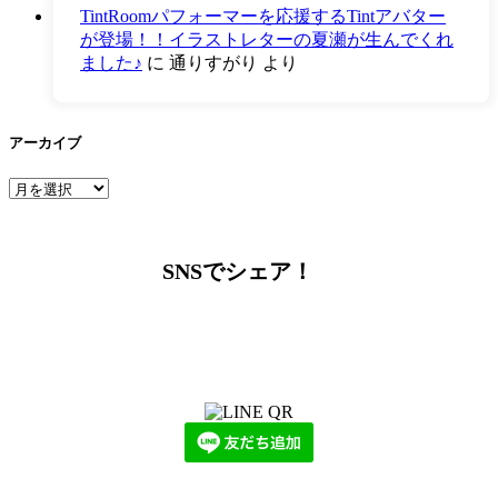
TintRoomパフォーマーを応援するTintアバター
が登場！！イラストレターの夏瀬が生んでくれ
ました♪
に
通りすがり
より
アーカイブ
ア
ー
カ
イ
SNSでシェア！
ブ
LINEからでもお問い合わせ頂けます
下記QRコード又はボタンから追加