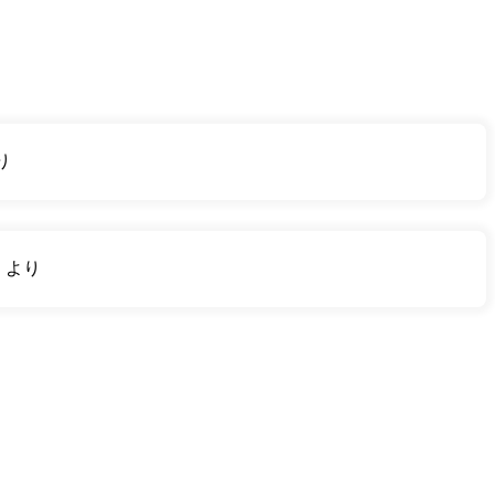
り
り
より