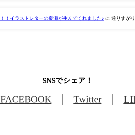
が登場！！イラストレターの夏瀬が生んでくれました♪
に
通りすが
SNS
でシェア！
FACEBOOK
Twitter
L
LINEからでもお問い合わせ頂けます
下記QRコード又はボタンから追加