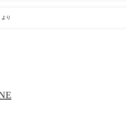
り
より
INE