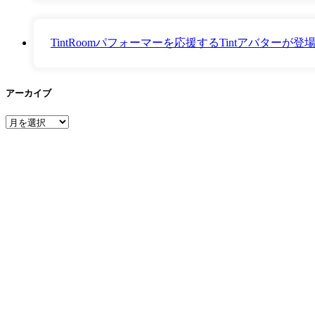
TintRoomパフォーマーを応援するTintアバター
アーカイブ
ア
ー
カ
イ
ブ