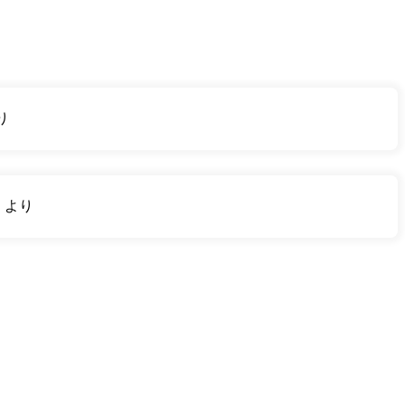
り
り
より