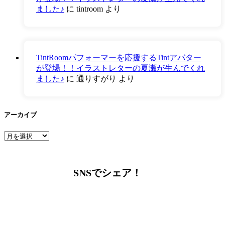
ました♪
に
tintroom
より
TintRoomパフォーマーを応援するTintアバター
が登場！！イラストレターの夏瀬が生んでくれ
ました♪
に
通りすがり
より
アーカイブ
ア
ー
カ
イ
SNSでシェア！
ブ
LINEからでもお問い合わせ頂けます
下記QRコード又はボタンから追加