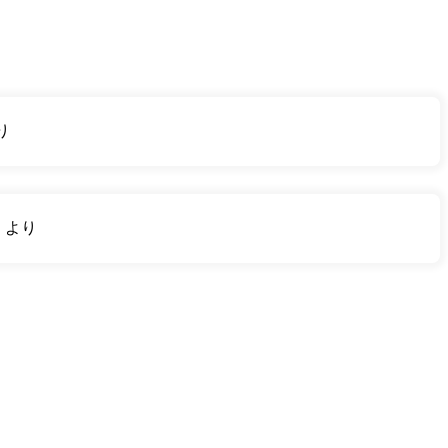
り
り
より