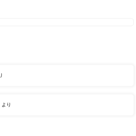
り
り
より