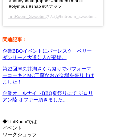
#hobbyphotographer #omdem1markii
#olympus #snap #スナップ
TintRoom_Sweetint
さん(@tintroom_sweetint)がシェアした投稿 –
関連記事：
企業BBQイベントにバーレスク、ベリー
ダンサーと大道芸人が登場。
第22回津久井湖さくら祭りでパフォーマ
ーコーキとMC工藤なおが会場を盛り上げ
ました！
企業オールナイトBBQ夏祭りにて ジロリ
アン陸 オファー頂きました。
◆TintRoomでは
イベント
ワークショップ