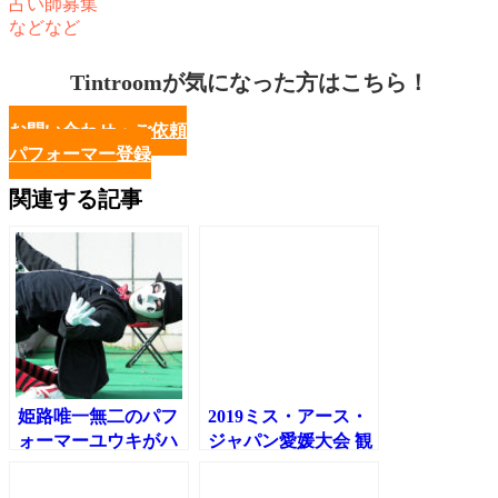
占い師募集
などなど
Tintroomが気になった方はこちら！
お問い合わせ・ご依頼
パフォーマー登録
関連する記事
姫路唯一無二のパフ
2019ミス・アース・
ォーマーユウキがハ
ジャパン愛媛大会 観
ウジングメッセ秦野
覧してきました！
住宅公園に登場しま