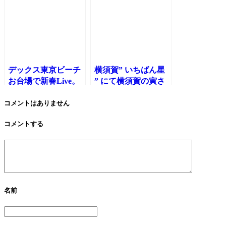
した。
デックス東京ビーチ
横須賀” いちばん星
お台場で新春Live。
” にて横須賀の寅さ
TintRoom完全プロデ
んこと横須賀寅次郎
ュース。大盛況でし
がパフォーマンス。
コメントはありません
た！
コメントする
名前