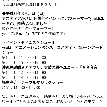
兵庫県加西市北条町北条２８−１
◆平成31年 3月24日（日）
アスティアかさい 16周年イベントに パフォーマー”youki(ユ
ーキ)”がお呼ばれしました！
姫路唯一無二のパフォーマー!
youkiの地元、”姫路”でのご依頼です♪
〈イベントタイムスケジュール〉
youki アニメーションダンス・コメディ・バルーンアート
ショー
第1回目：11：00～11：30
第2回目：15：30～16：00
沖縄民謡唄者とアフリカ太鼓の異色ユニット「音音音音」
第1回目：12：30～13：00
第2回目：14：30～15：00
福島亮介 テーブルマジックショー
時間：13：30～14：00
笑いあり！スゴさあり！感動あり!!の３拍子が揃った “youki
ワールド”を沢山のお客様にご堪能いただけたとの事でした
☆