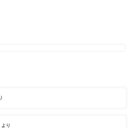
り
り
より