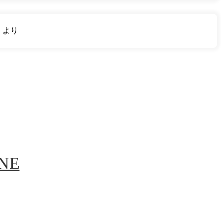
り
より
INE