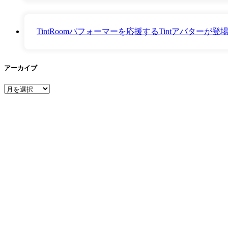
TintRoomパフォーマーを応援するTintアバター
アーカイブ
ア
ー
カ
イ
ブ