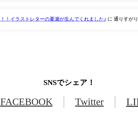
が登場！！イラストレターの夏瀬が生んでくれました♪
に
通りすが
SNS
でシェア！
FACEBOOK
Twitter
L
LINEからでもお問い合わせ頂けます
下記QRコード又はボタンから追加