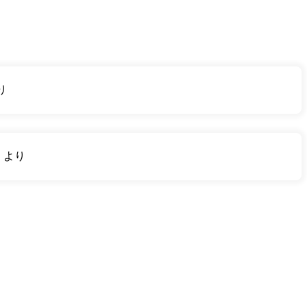
り
り
より