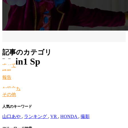
記事のカテゴリ
Main1 Sp
すべて
情報
報告
お役立ち
その他
人気のキーワード
山口あや
,
ランキング
,
VR
,
HONDA
,
撮影