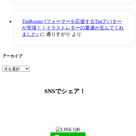
TintRoomパフォーマーを応援するTintアバター
が登場！！イラストレターの夏瀬が生んでくれ
ました♪
に
通りすがり
より
アーカイブ
ア
ー
カ
イ
SNSでシェア！
ブ
LINEからでもお問い合わせ頂けます
下記QRコード又はボタンから追加