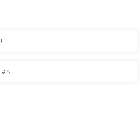
り
り
より