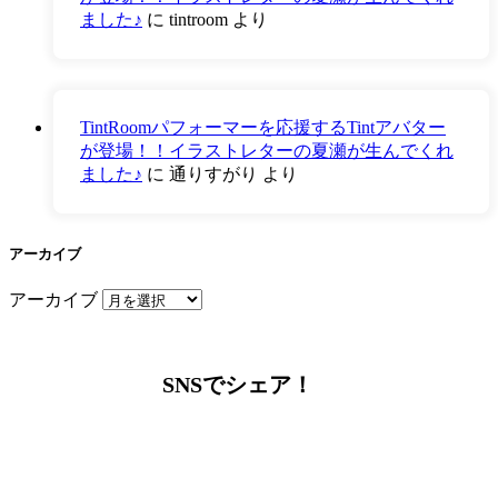
ました♪
に
tintroom
より
TintRoomパフォーマーを応援するTintアバター
が登場！！イラストレターの夏瀬が生んでくれ
ました♪
に
通りすがり
より
アーカイブ
アーカイブ
SNSでシェア！
LINEからでもお問い合わせ頂けます
下記QRコード又はボタンから追加