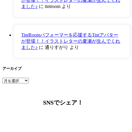
が登場！！イラストレターの夏瀬が生んでくれ
ました♪
に
tintroom
より
TintRoomパフォーマーを応援するTintアバター
が登場！！イラストレターの夏瀬が生んでくれ
ました♪
に
通りすがり
より
アーカイブ
ア
ー
カ
イ
SNSでシェア！
ブ
LINEからでもお問い合わせ頂けます
下記QRコード又はボタンから追加