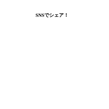
ー
カ
イ
SNSでシェア！
ブ