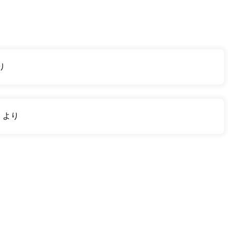
り
り
より