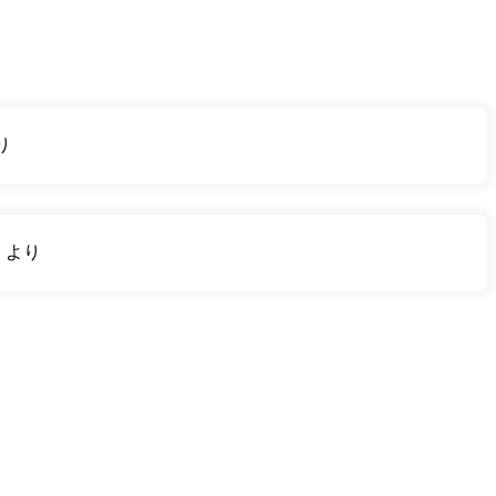
り
り
より