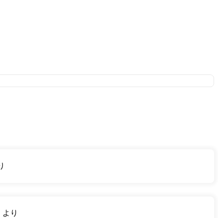
り
り
より