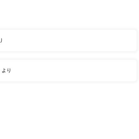
り
り
より