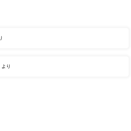
り
り
より