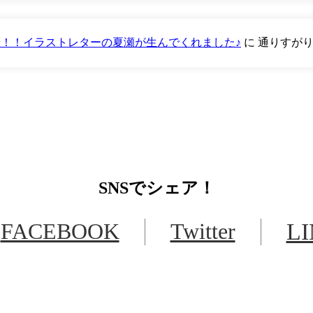
が登場！！イラストレターの夏瀬が生んでくれました♪
に
通りすが
SNS
でシェア！
FACEBOOK
Twitter
L
LINEからでもお問い合わせ頂けます
下記QRコード又はボタンから追加