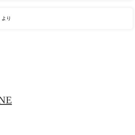
り
より
INE