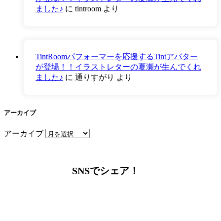
ました♪
に
tintroom
より
TintRoomパフォーマーを応援するTintアバター
が登場！！イラストレターの夏瀬が生んでくれ
ました♪
に
通りすがり
より
アーカイブ
アーカイブ
SNSでシェア！
LINEからでもお問い合わせ頂けます
下記QRコード又はボタンから追加