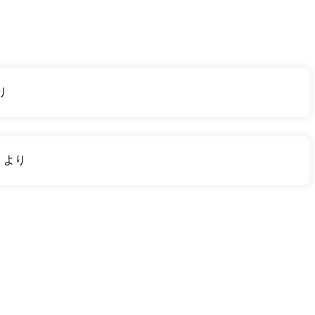
り
り
より