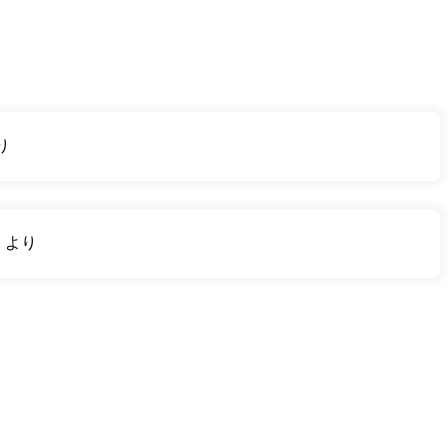
り
り
より