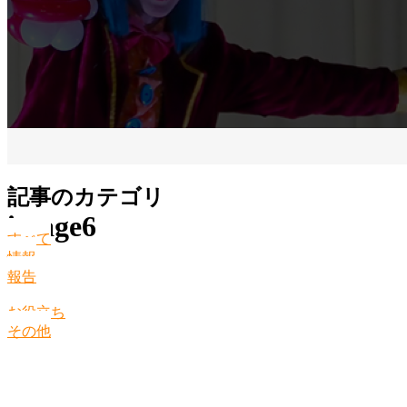
記事のカテゴリ
image6
すべて
情報
報告
お役立ち
その他