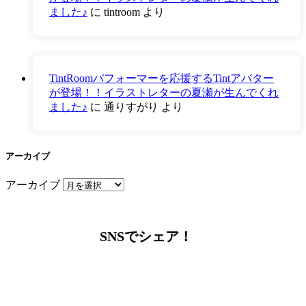
ました♪
に
tintroom
より
TintRoomパフォーマーを応援するTintアバター
が登場！！イラストレターの夏瀬が生んでくれ
ました♪
に
通りすがり
より
アーカイブ
アーカイブ
SNSでシェア！
LINEからでもお問い合わせ頂けます
下記QRコード又はボタンから追加