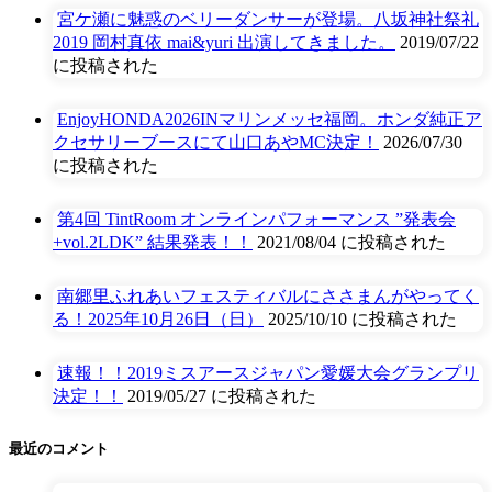
宮ケ瀬に魅惑のベリーダンサーが登場。八坂神社祭礼
2019 岡村真依 mai&yuri 出演してきました。
2019/07/22
に投稿された
EnjoyHONDA2026INマリンメッセ福岡。ホンダ純正ア
クセサリーブースにて山口あやMC決定！
2026/07/30
に投稿された
第4回 TintRoom オンラインパフォーマンス ”発表会
+vol.2LDK” 結果発表！！
2021/08/04 に投稿された
南郷里ふれあいフェスティバルにささまんがやってく
る！2025年10月26日（日）
2025/10/10 に投稿された
速報！！2019ミスアースジャパン愛媛大会グランプリ
決定！！
2019/05/27 に投稿された
最近のコメント