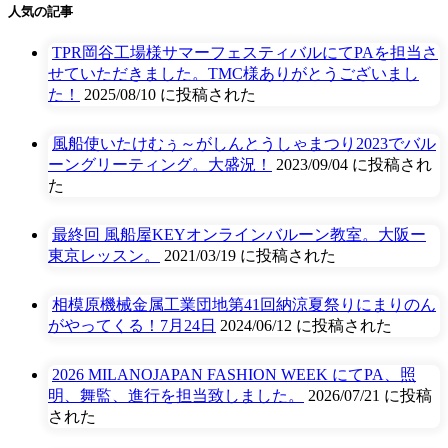
人気の記事
TPR岡谷工場様サマーフェスティバルにてPAを担当さ
せていただきました。TMC様ありがとうございまし
た！
2025/08/10 に投稿された
風船使いたけむぅ～がしんとうしゃまつり2023でバル
ーングリーティング。大盛況！
2023/09/04 に投稿され
た
最終回 風船屋KEYオンラインバルーン教室。大阪ー
東京レッスン。
2021/03/19 に投稿された
相模原機械金属工業団地第41回納涼夏祭りにまりのん
がやってくる！7月24日
2024/06/12 に投稿された
2026 MILANOJAPAN FASHION WEEK にてPA、照
明、舞監、進行を担当致しました。
2026/07/21 に投稿
された