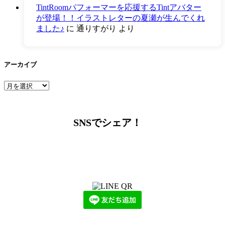
TintRoomパフォーマーを応援するTintアバター
が登場！！イラストレターの夏瀬が生んでくれ
ました♪
に
通りすがり
より
アーカイブ
ア
ー
カ
イ
SNSでシェア！
ブ
LINEからでもお問い合わせ頂けます
下記QRコード又はボタンから追加