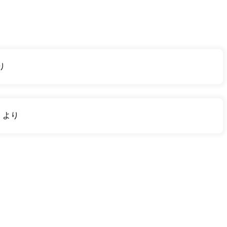
り
り
より