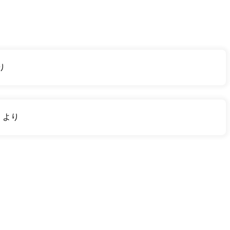
り
り
より