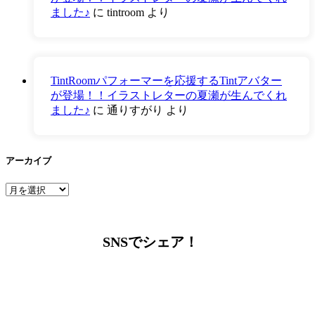
ました♪
に
tintroom
より
TintRoomパフォーマーを応援するTintアバター
が登場！！イラストレターの夏瀬が生んでくれ
ました♪
に
通りすがり
より
アーカイブ
ア
ー
カ
イ
SNSでシェア！
ブ
LINEからでもお問い合わせ頂けます
下記QRコード又はボタンから追加