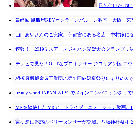
風船使いたけむ
最終回 風船屋KEYオンラインバルーン教室。大阪ー東
山口あやさんのご実家。宇都宮にある名店、中村家に
速報！！2019ミスアースジャパン愛媛大会グランプリ
テレビで見た！OUTなプロボクサー ジロリアン陸 ア
相模原機械金属工業団地第41回納涼夏祭りにまりのんが
beauty world JAPAN WESTでメインコンパニオン
MRを駆使した VRアートライブアニメーション動画。Deai×Tipoo
宮ケ瀬に魅惑のベリーダンサーが登場。八坂神社祭礼 2019