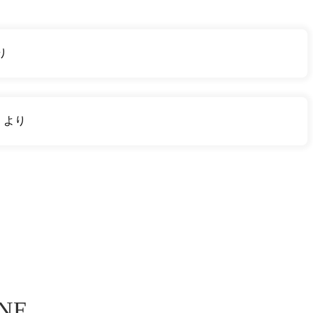
り
り
より
INE