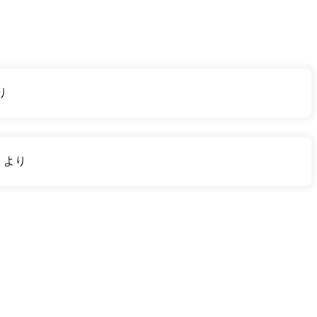
り
り
より